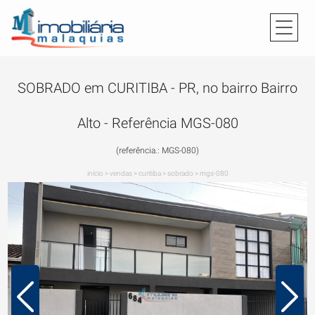
SOBRADO em CURITIBA - PR, no bairro Bairro
Alto - Referência MGS-080
(referência.: MGS-080)
início
>
vendas
>
curitiba
>
sobrado
>
mgs-080