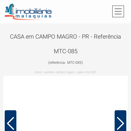
CASA em CAMPO MAGRO - PR - Referência
MTC-085
(referência.: MTC-085)
início
>
vendas
>
campo magro
>
casa
>
mtc-085