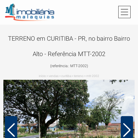
TERRENO em CURITIBA - PR, no bairro Bairro
Alto - Referência MTT-2002
(referência.: MTT-2002)
início
>
vendas
>
curitiba
>
terreno
>
mtt-2002